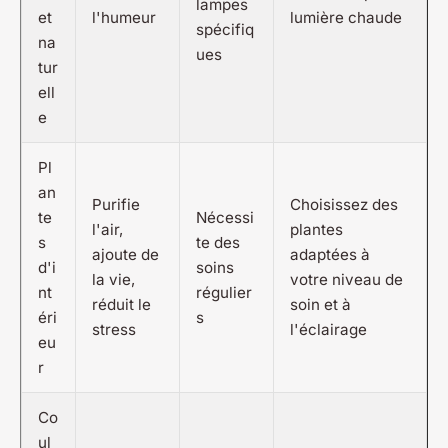
lampes
et
l'humeur
lumière chaude
spécifiq
na
ues
tur
ell
e
Pl
an
Purifie
Choisissez des
te
Nécessi
l'air,
plantes
s
te des
ajoute de
adaptées à
d'i
soins
la vie,
votre niveau de
nt
régulier
réduit le
soin et à
éri
s
stress
l'éclairage
eu
r
Co
ul