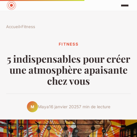
Accueil
›
Fitness
FITNESS
5 indispensables pour créer
une atmosphère apaisante
chez vous
Maya
16 janvier 2025
7 min de lecture
M