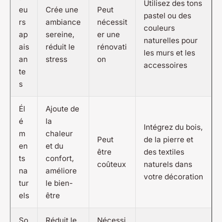
Utilisez des tons
eu
Crée une
Peut
pastel ou des
rs
ambiance
nécessit
couleurs
ap
sereine,
er une
naturelles pour
ais
réduit le
rénovati
les murs et les
an
stress
on
accessoires
te
s
Él
Ajoute de
é
la
Intégrez du bois,
m
chaleur
Peut
de la pierre et
en
et du
être
des textiles
ts
confort,
coûteux
naturels dans
na
améliore
votre décoration
tur
le bien-
els
être
So
Réduit le
Nécessi