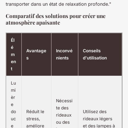
transporter dans un état de relaxation profonde."
Comparatif des solutions pour créer une
atmosphère apaisante
Él
é
Avantage
Inconvé
Conseils
m
s
nients
d'utilisation
en
t
Lu
mi
èr
Nécessi
e
te des
do
Réduit le
Utilisez des
rideaux
uc
stress,
rideaux légers
ou des
e
améliore
et des lampes à