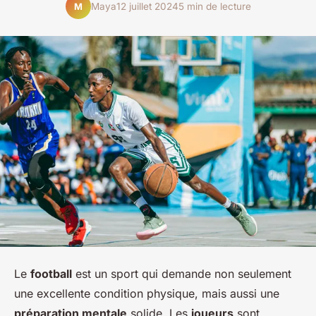
Maya
12 juillet 2024
5 min de lecture
M
Le
football
est un sport qui demande non seulement
une excellente condition physique, mais aussi une
préparation mentale
solide. Les
joueurs
sont